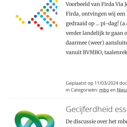
Voorbeeld van Firda Via J
Firda, ontvingen wij een
gedraaid op … pi-dag! (a.s
verder landelijk te gaan 
daarmee (weer) aansluiten
vanuit BVMBO, taalenr
Geplaatst op 11/03/2024 doo
in Categorieën:
mbo
en
Nie
Gecijferdheid esse
De discussie over het m