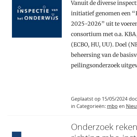
Vanuit de diverse inspec
initiatief genomen een 
2025-2026” uit te voeren
consortium met o.a. KBA,
(ECBO, HU, UU). Doel (NR
beheersing van de basisv
peilingsonderzoek uitgev
Geplaatst op 15/05/2024 doo
in Categorieën:
mbo
en
Nie
Onderzoek reke