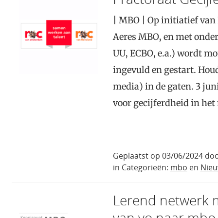
| MBO | Op initiatief v
Aeres MBO, en met onder
UU, ECBO, e.a.) wordt mo
ingevuld en gestart. Houd
media) in de gaten. 3 jun
voor gecijferdheid in het
Geplaatst op 03/06/2024 doo
in Categorieën:
mbo
en
Nie
Lerend netwerk 
van vo naar mbo