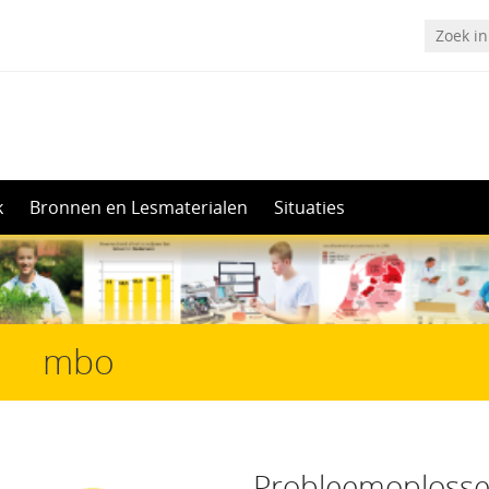
k
Bronnen en Lesmaterialen
Situaties
mbo
Probleemoploss