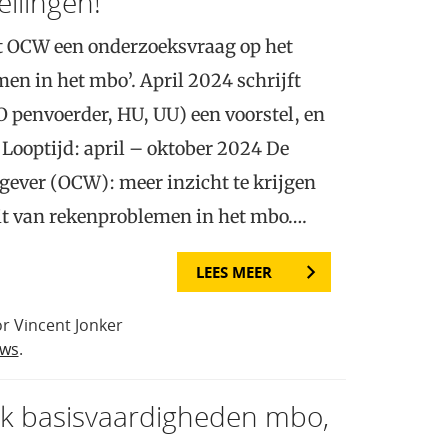
ellingen!
t OCW een onderzoeksvraag op het
en in het mbo’. April 2024 schrijft
O penvoerder, HU, UU) een voorstel, en
. Looptijd: april – oktober 2024 De
gever (OCW): meer inzicht te krijgen
teit van rekenproblemen in het mbo….
LEES MEER
r Vincent Jonker
uws
.
k basisvaardigheden mbo,