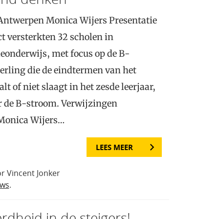
 Antwerpen Monica Wijers Presentatie
ct versterkten 32 scholen in
onderwijs, met focus op de B-
erling die de eindtermen van het
t of niet slaagt in het zesde leerjaar,
 de B-stroom. Verwijzingen
 Monica Wijers…
LEES MEER
r Vincent Jonker
uws
.
erdheid in de steigers!