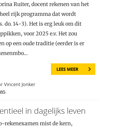
orina Ruiter, docent rekenen van het
 heel rijk programma dat wordt
. do. 14-3). Het is erg leuk om dit
oppikken, voor 2025 e.v. Het zou
 op een oude traditie (eerder is er
ekenenmbo…
LEES MEER
r Vincent Jonker
uws
.
ntieel in dagelijks leven
bo-rekenexamen mist de kern,