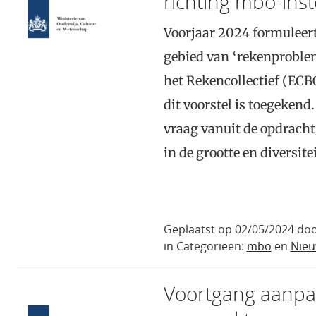
richting mbo-inst
Voorjaar 2024 formuleer
gebied van ‘rekenproblem
het Rekencollectief (ECB
dit voorstel is toegekend
vraag vanuit de opdracht
in de grootte en diversi
Geplaatst op 02/05/2024 doo
in Categorieën:
mbo
en
Nie
Voortgang aanpa