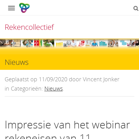
Navigation
Rekencollectief
Direct
naar
Nieuws
het
inhoud
Geplaatst op 11/09/2020 door Vincent Jonker
in Categorieën:
Nieuws
.
Impressie van het webinar
rekeneisen van 11